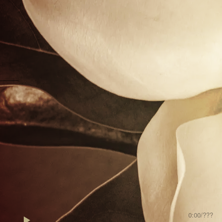
0:00
/
???